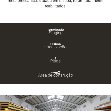
metalomecânica, situada em Lisboa, foram totalmente
reabilitados.
Terminado
Staging
Lisboa
Localização
1
Pisos
---m2
Área de consrução