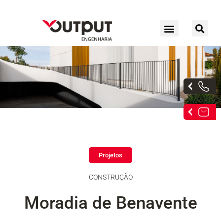
Skip
to
content
Moradia de Benavente
/
Residencial
/ By
Output
Projetos
CONSTRUÇÃO
Moradia de Benavente​